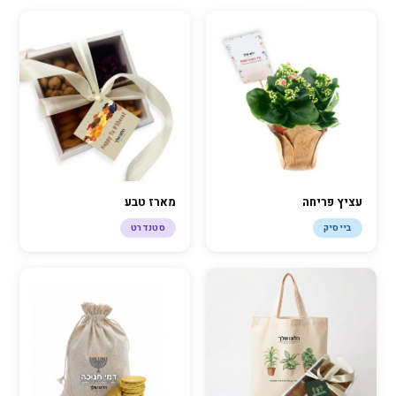
עציץ פריחה
מארז טבע
בייסיק
סטנדרט