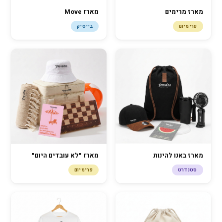
מארז מרימים
מארז Move
פרימיום
בייסיק
מארז ״לא עובדים היום״
מארז באנו להינות
פרימיום
סטנדרט