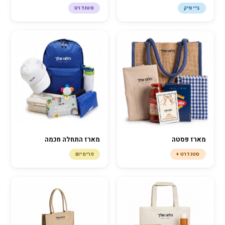
בייסיק
סטנדרט
מארז פסטה
מארז התחלה חכמה
סטנדרט +
פרימיום