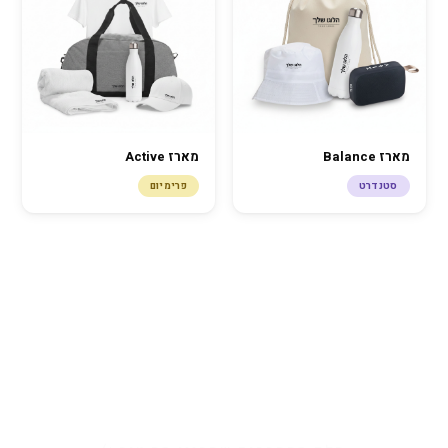
מארז Balance
מארז Active
סטנדרט
פרימיום
חלק מהחברות שהבינו מה טוב :)