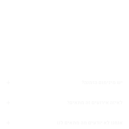
שאלות ותשובות
כל מה שרציתם לדעת
יש מינימום הזמנה?
כן, מינימום ההזמנה מהמארזים באתר הוא 2,000 ש״ח. אם תרצו
לאיזה אירועים זה מתאים?
שנבנה מארז עם עיצוב ותכולה במיוחד בשבילכם, אין בעיה —
מינימום ההזמנה הוא 5,000 ש״ח.
העיצובים שלנו מתאימים כמעט להכל! גם אם יש משהו שלא
אנחנו לא יודעים מה מתאים לנו
ראיתם באתר, סביר שאנחנו יודעים לבצע. אנחנו נגרום לאירוע
שלכם להפוך מרגיל לכזה שעוד בטוח ידברו עליו.
אל דאגה, אנחנו יודעים לכוון מה הכי מתאים עבורכם — יש לנו רעיון