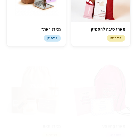
מארז סיבה להסמיק
מארז ״את״
פרימיום
בייסיק
מארז Strong
מארז וואוו
סטנדרט
פרימיום