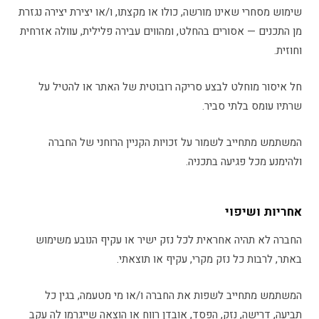
שימוש מסחרי שאינו מורשה, כולו או מקצתו, ו/או יצירת יצירה נגזרת
מן התכנים — אסורים בהחלט, ומהווים עבירה פלילית, עוולה אזרחית
וחוזית.
חל איסור מוחלט לבצע סריקה רובוטית של האתר או להטיל על
שרתיו עומס בלתי סביר.
המשתמש מתחייב לשמור על זכויות הקניין הרוחני של החברה
ולהימנע מכל פגיעה בתכניה.
אחריות ושיפוי
החברה לא תהיה אחראית לכל נזק ישיר או עקיף הנובע משימוש
באתר, לרבות כל נזק מקרי, עקיף או תוצאתי.
המשתמש מתחייב לשפות את החברה ו/או מי מטעמה, בגין כל
תביעה, דרישה, נזק, הפסד, אובדן רווח או הוצאה שייגרמו לה עקב