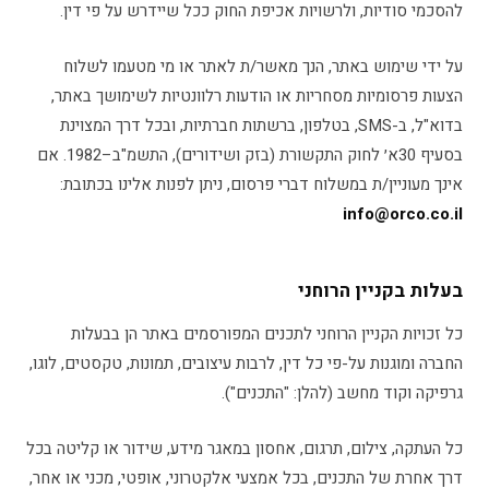
להסכמי סודיות, ולרשויות אכיפת החוק ככל שיידרש על פי דין.
על ידי שימוש באתר, הנך מאשר/ת לאתר או מי מטעמו לשלוח
הצעות פרסומיות מסחריות או הודעות רלוונטיות לשימושך באתר,
בדוא"ל, ב-SMS, בטלפון, ברשתות חברתיות, ובכל דרך המצוינת
בסעיף 30א׳ לחוק התקשורת (בזק ושידורים), התשמ"ב–1982. אם
אינך מעוניין/ת במשלוח דברי פרסום, ניתן לפנות אלינו בכתובת:
info@orco.co.il
בעלות בקניין הרוחני
כל זכויות הקניין הרוחני לתכנים המפורסמים באתר הן בבעלות
החברה ומוגנות על-פי כל דין, לרבות עיצובים, תמונות, טקסטים, לוגו,
גרפיקה וקוד מחשב (להלן: "התכנים").
כל העתקה, צילום, תרגום, אחסון במאגר מידע, שידור או קליטה בכל
דרך אחרת של התכנים, בכל אמצעי אלקטרוני, אופטי, מכני או אחר,